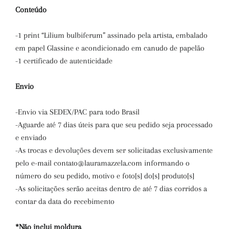
Conteúdo
-1 print
“
Lilium bulbiferum
”
assinado pela artista, embalado
em papel Glassine e acondicionado em canudo de papelão
-1 certificado de autenticidade
Envio
-Envio via SEDEX/PAC para todo Brasil
-Aguarde até 7 dias úteis para que seu pedido seja processado
e enviado
-As trocas e devoluções devem ser solicitadas exclusivamente
pelo e-mail contato@lauramazzela.com informando o
número do seu pedido, motivo e foto[s] do[s] produto[s]
-As solicitações serão aceitas dentro de até 7 dias corridos a
contar da data do recebimento
*Não inclui moldura