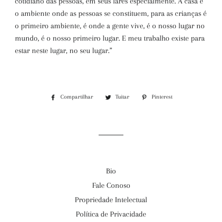
cotidiano das pessoas, em seus lares especialmente. A casa é
o ambiente onde as pessoas se constituem, para as crianças é
o primeiro ambiente, é onde a gente vive, é o nosso lugar no
mundo, é o nosso primeiro lugar. E meu trabalho existe para
estar neste lugar, no seu lugar.”
Compartilhar
Compartilhar
Tuitar
Tuitar
Pinterest
Incluir
no
como
Facebook
pin
no
Pinterest
Bio
Fale Conoso
Propriedade Intelectual
Política de Privacidade