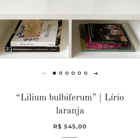
“Lilium bulbiferum” | Lírio
laranja
Preço
Preço
R$ 545,00
normal
promocional