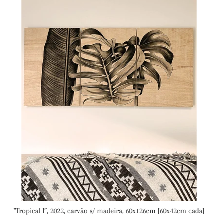
"Tropical I”, 2022, carvão s/ madeira, 60x126cm [60x42cm cada]