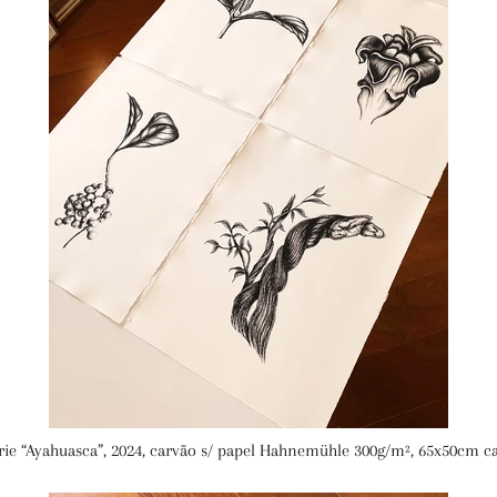
rie
“Ayahuasca”, 2024, carvão s/ papel Hahnemühle 300g/m², 65x50cm c