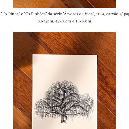
", "A Pinha" e "Os Pinhões" da série "Árvores da Vida”, 2024, carvão s/ p
60x42cm,
42x60cm e
13x60cm