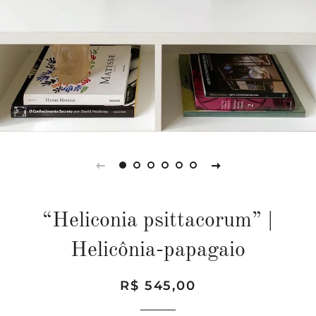
“Heliconia psittacorum” |
Helicônia-papagaio
Preço
Preço
R$ 545,00
normal
promocional