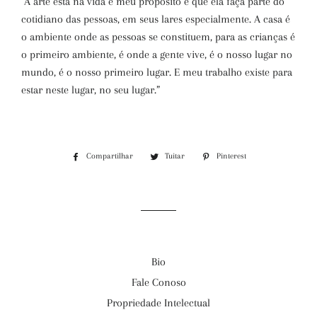
“A arte está na vida e meu propósito é que ela faça parte do
cotidiano das pessoas, em seus lares especialmente. A casa é
o ambiente onde as pessoas se constituem, para as crianças é
o primeiro ambiente, é onde a gente vive, é o nosso lugar no
mundo, é o nosso primeiro lugar. E meu trabalho existe para
estar neste lugar, no seu lugar.”
Compartilhar
Compartilhar
Tuitar
Tuitar
Pinterest
Incluir
no
como
Facebook
pin
no
Pinterest
Bio
Fale Conoso
Propriedade Intelectual