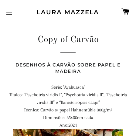
C
LAURA MAZZELA
NAVEGAÇÃO DO SITE
Copy of Carvão
DESENHOS À CARVÃO SOBRE PAPEL E
MADEIRA
Série:
"Ayahuasca"
Títulos: “Psychotria viridis I”, “Psychotria viridis II”, “Psychotria
viridis III” e “Banisteriopsis caapi”
Técnica: Carvão s/ papel Hahnemühle 300g/m²
Dimensões: 65x50cm cada
Ano:2024